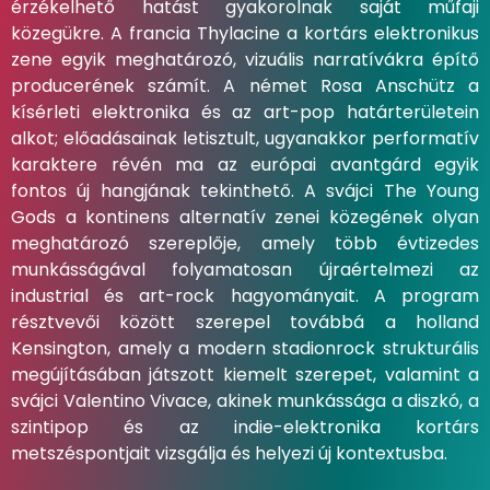
érzékelhető hatást gyakorolnak saját műfaji
közegükre. A francia Thylacine a kortárs elektronikus
zene egyik meghatározó, vizuális narratívákra építő
producerének számít. A német Rosa Anschütz a
kísérleti elektronika és az art-pop határterületein
alkot; előadásainak letisztult, ugyanakkor performatív
karaktere révén ma az európai avantgárd egyik
fontos új hangjának tekinthető. A svájci The Young
Gods a kontinens alternatív zenei közegének olyan
meghatározó szereplője, amely több évtizedes
munkásságával folyamatosan újraértelmezi az
industrial és art-rock hagyományait. A program
résztvevői között szerepel továbbá a holland
Kensington, amely a modern stadionrock strukturális
megújításában játszott kiemelt szerepet, valamint a
svájci Valentino Vivace, akinek munkássága a diszkó, a
szintipop és az indie-elektronika kortárs
metszéspontjait vizsgálja és helyezi új kontextusba.