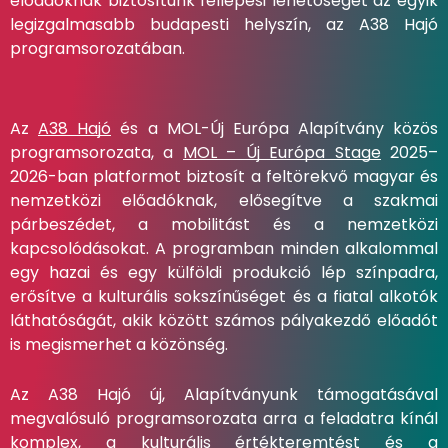
előadóknak biztosítunk fellépési lehetőséget az egyik
legizgalmasabb budapesti helyszín, az A38 Hajó
programsorozatában.
Az
A38 Hajó
és a MOL-Új Európa Alapítvány közös
programsorozata, a
MOL – Új Európa Stage
2025–
2026-ban platformot biztosít a feltörekvő magyar és
nemzetközi előadóknak, elősegítve a szakmai
párbeszédet, a mobilitást és a nemzetközi
kapcsolódásokat. A programban minden alkalommal
egy hazai és egy külföldi produkció lép színpadra,
erősítve a kulturális sokszínűséget és a fiatal alkotók
láthatóságát, akik között számos pályakezdő előadót
is megismerhet a közönség.
Az A38 Hajó új, Alapítványunk támogatásával
megvalósuló programsorozata arra a feladatra kínál
komplex, a kulturális értékteremtést és a