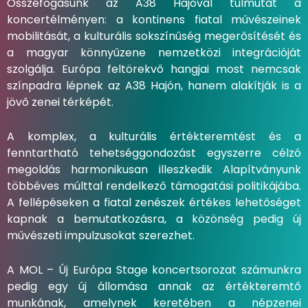
Összefogásunk az A38 Hajóval túlmutat a
koncertélményen: a kontinens fiatal művészeinek
mobilitását, a kulturális sokszínűség megerősítését és
a magyar könnyűzene nemzetközi integrációját
szolgálja. Európa feltörekvő hangjai most nemcsak
színpadra lépnek az A38 Hajón, hanem alakítják is a
jövő zenei térképét.
A komplex, a kulturális értékteremtést és a
fenntartható tehetséggondozást egyszerre célzó
megoldás harmonikusan illeszkedik Alapítványunk
többéves múlttal rendelkező támogatási politikájába.
A fellépéseken a fiatal zenészek értékes lehetőséget
kapnak a bemutatkozásra, a közönség pedig új
művészeti impulzusokat szerezhet.
A MOL – Új Európa Stage koncertsorozat számunkra
pedig egy új állomása annak az értékteremtő
munkának, amelynek keretében a népzenei