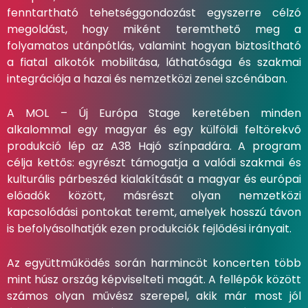
fenntartható tehetséggondozást egyszerre célzó
megoldást, hogy miként teremthető meg a
folyamatos utánpótlás, valamint hogyan biztosítható
a fiatal alkotók mobilitása, láthatósága és szakmai
integrációja a hazai és nemzetközi zenei szcénában.
A MOL – Új Európa Stage keretében minden
alkalommal egy magyar és egy külföldi feltörekvő
produkció lép az A38 Hajó színpadára. A program
célja kettős: egyrészt támogatja a valódi szakmai és
kulturális párbeszéd kialakítását a magyar és európai
előadók között, másrészt olyan nemzetközi
kapcsolódási pontokat teremt, amelyek hosszú távon
is befolyásolhatják ezen produkciók fejlődési irányait.
Az együttműködés során harmincöt koncerten több
mint húsz ország képviselteti magát. A fellépők között
számos olyan művész szerepel, akik már most jól