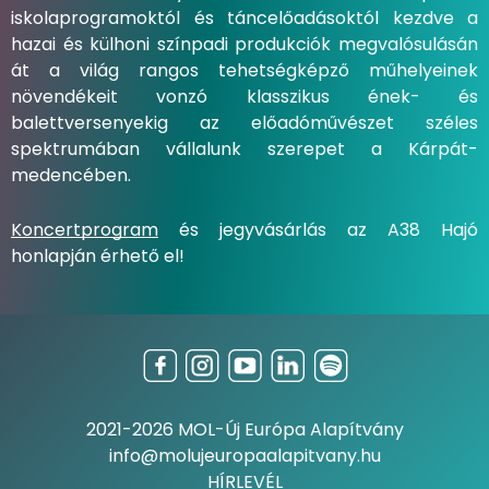
iskolaprogramoktól és táncelőadásoktól kezdve a
hazai és külhoni színpadi produkciók megvalósulásán
át a világ rangos tehetségképző műhelyeinek
növendékeit vonzó klasszikus ének- és
balettversenyekig az előadóművészet széles
spektrumában vállalunk szerepet a Kárpát-
medencében.
Koncertprogram
és jegyvásárlás az A38 Hajó
honlapján érhető el!
2021-2026 MOL-Új Európa Alapítvány
info@molujeuropaalapitvany.hu
HÍRLEVÉL