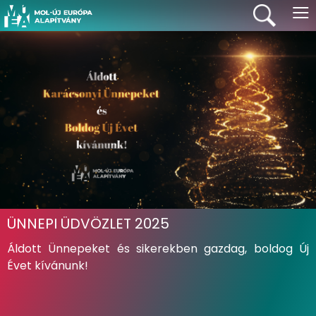
≡
ÜNNEPI ÜDVÖZLET 2025
Áldott Ünnepeket és sikerekben gazdag, boldog Új
Évet kívánunk!