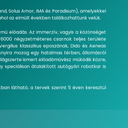
Land, Solus Amor, IMA és Paradisum), amelyekkel
ahol az elmúlt években találkozhattunk velük.
mű előadás. Az immerzív, vagyis a közönséget
 6000 négyzetméteres csarnok teljes területe
 Vergilius klasszikus eposzának, Dido és Aeneas
ásnyira mozog egy hatalmas térben, állomásról
világszerte ismert előadóművész működik közre,
speciálisan átalakított autógyári robotkar is
ban látható, a tervek szerint 5 éven keresztül