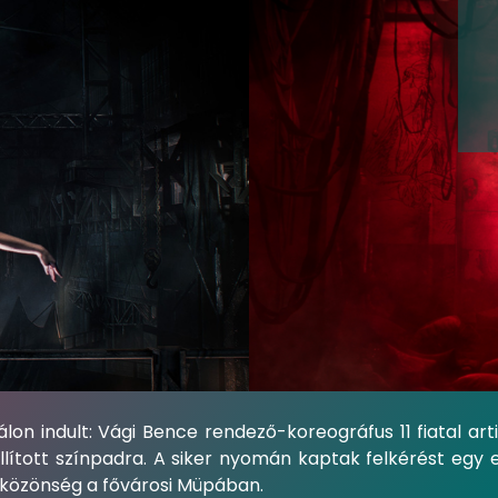
lon indult: Vági Bence rendező-koreográfus 11 fiatal art
llított színpadra. A siker nyomán kaptak felkérést egy 
 közönség a fővárosi Müpában.