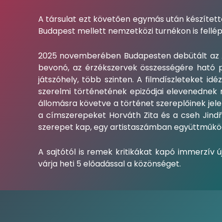
A társulat ezt követően egymás után készítette
Budapest mellett nemzetközi turnékon is fellép
2025 novemberében Budapesten debütált az Al
bevonó, az érzékszervek összességére ható p
játszóhely, több szinten. A filmdíszleteket id
szerelmi történetének epizódjai elevenednek 
állomásra követve a történet szereplőinek jel
a címszerepeket Horváth Zita és a cseh Jindř
szerepet kap, egy artistaszámban együttműkö
A sajtótól is remek kritikákat kapó immerzív 
várja heti 5 előadással a közönséget.