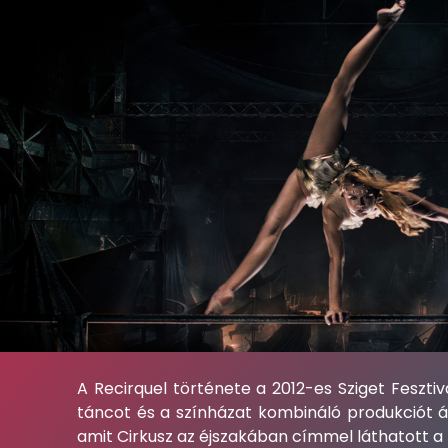
A Recirquel története a 2012-es Sziget Fesztivá
táncot és a színházat kombináló produkciót á
amit Cirkusz az éjszakában címmel láthatott a