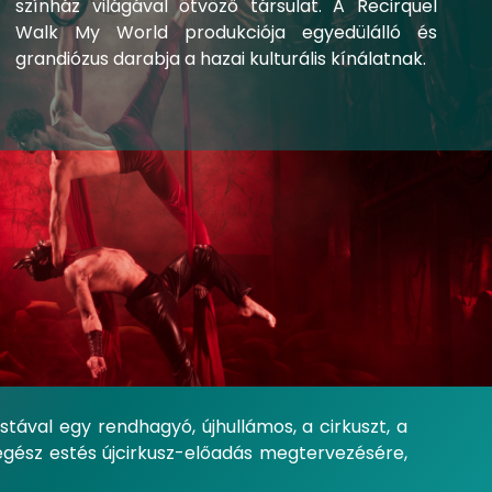
színház világával ötvöző társulat. A Recirquel
Walk My World produkciója egyedülálló és
grandiózus darabja a hazai kulturális kínálatnak.
istával egy rendhagyó, újhullámos, a cirkuszt, a
egész estés újcirkusz-előadás megtervezésére,