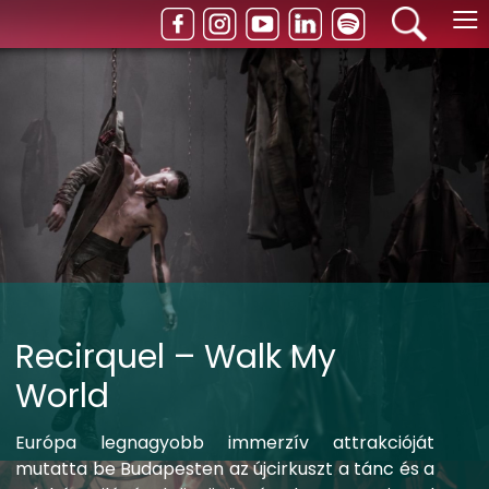
≡
Recirquel – Walk My
World
Európa legnagyobb immerzív attrakcióját
mutatta be Budapesten az újcirkuszt a tánc és a