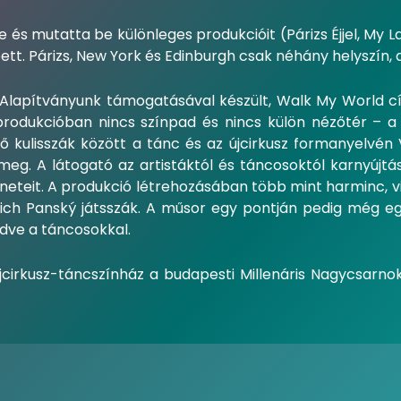
 és mutatta be különleges produkcióit (Párizs Éjjel, My 
ett. Párizs, New York és Edinburgh csak néhány helyszín, 
apítványunk támogatásával készült, Walk My World cí
rodukcióban nincs színpad és nincs külön nézőtér – a
éző kulisszák között a tánc és az újcirkusz formanyelvén
meg. A látogató az artistáktól és táncosoktól karnyújt
eneteit. A produkció létrehozásában több mint harminc, 
ich Panský játsszák. A műsor egy pontján pedig még egy 
dve a táncosokkal.
újcirkusz-táncszínház a budapesti Millenáris Nagycsarnok