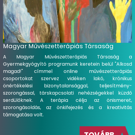
Magyar Művészetterápiás Társaság
A Magyar Művészetterápiás Társaság a
Gyermekgyógyító programunk keretein belül "Alkosd
magad!" címmel online művészetterápiás
csoportokat szervez vidéken lakó, krónikus
önértékelési bizonytalansággal, teljesítmény-
szorongással, társkapcsolati nehézségekkel küzdő
serdülőknek. A terápia célja az önismeret,
szorongásoldás, az önkifejezés és a kreativitás
támogatása volt.
TOVÁBB