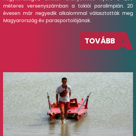
méteres versenyszámban a tokiói paralimpián. 20
évesen már negyedik alkalommal választották meg
Magyarország év parasportolójának.
TOVÁBB