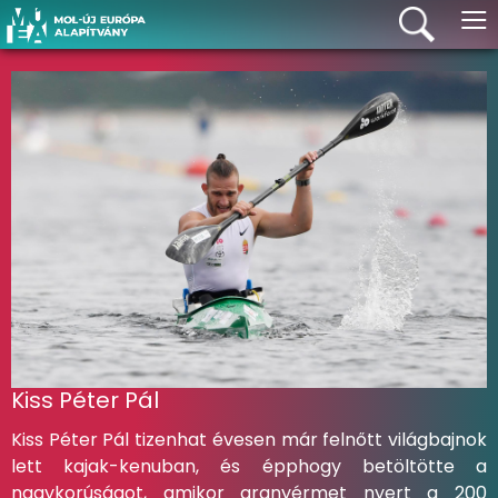
≡
Kiss Péter Pál
Kiss Péter Pál tizenhat évesen már felnőtt világbajnok
lett kajak-kenuban, és épphogy betöltötte a
nagykorúságot, amikor aranyérmet nyert a 200