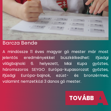
Barcza Bende
A mindössze 11 éves magyar gó mester már most
jelentős eredményekkel büszkélkedhet: ifjúsági
világbajnoki 6. helyezett, Miai Kupa győztes,
háromszoros SEYGO Európa-kupasorozat győztes,
ifjúsági Európa-bajnok, ezüst- és bronzérmes,
valamint nemzetközi 3 danos gó mester.
TOVÁBB