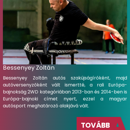
Bessenyey Zoltán
Bessenyey Zoltán autós szakújságíróként, majd
autóversenyzőként vált ismertté, a rali Európa-
bajnokság 2WD kategóriában 2013-ban és 2014-ben is
Európa-bajnoki címet nyert, ezzel a magyar
autósport meghatározó alakjává vált.
TOVÁBB