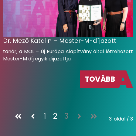
Dr. Mező Katalin – Mester-M-díjazott
tanár, a MOL – Új Európa Alapítvány által létrehozott
Mester-M díj egyik díjazottja.
TOVÁBB
1
2
3
3. oldal / 3